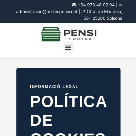
☎
+34 973 48 02 04
| ✉
administracio@portespensi.cat
| 📍
Ctra. de Manresa,
58 · 25280 Solsona
INFORMACIÓ LEGAL
POLÍTICA
DE