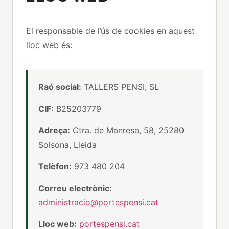
El responsable de l’ús de cookies en aquest
lloc web és:
Raó social:
TALLERS PENSI, SL
CIF:
B25203779
Adreça:
Ctra. de Manresa, 58, 25280
Solsona, Lleida
Telèfon:
973 480 204
Correu electrònic:
administracio@portespensi.cat
Lloc web:
portespensi.cat