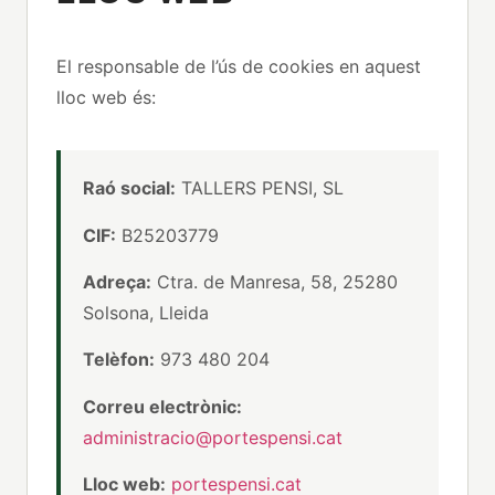
El responsable de l’ús de cookies en aquest
lloc web és:
Raó social:
TALLERS PENSI, SL
CIF:
B25203779
Adreça:
Ctra. de Manresa, 58, 25280
Solsona, Lleida
Telèfon:
973 480 204
Correu electrònic:
administracio@portespensi.cat
Lloc web:
portespensi.cat