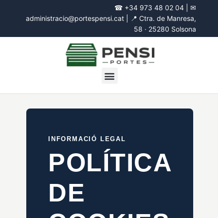
☎
+34 973 48 02 04
| ✉
administracio@portespensi.cat
| 📍
Ctra. de Manresa,
58 · 25280 Solsona
INFORMACIÓ LEGAL
POLÍTICA
DE