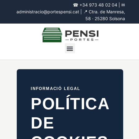
☎
+34 973 48 02 04
| ✉
administracio@portespensi.cat
| 📍
Ctra. de Manresa,
58 · 25280 Solsona
INFORMACIÓ LEGAL
POLÍTICA
DE