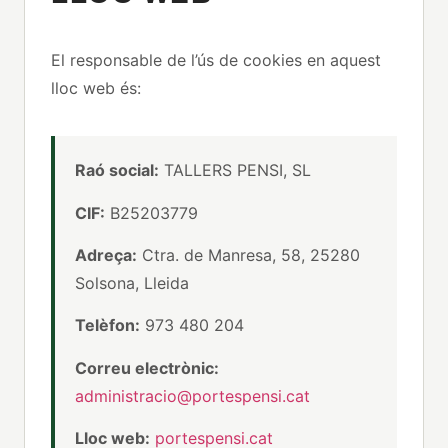
El responsable de l’ús de cookies en aquest
lloc web és:
Raó social:
TALLERS PENSI, SL
CIF:
B25203779
Adreça:
Ctra. de Manresa, 58, 25280
Solsona, Lleida
Telèfon:
973 480 204
Correu electrònic:
administracio@portespensi.cat
Lloc web:
portespensi.cat