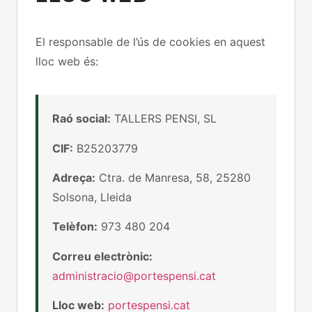
El responsable de l’ús de cookies en aquest
lloc web és:
Raó social:
TALLERS PENSI, SL
CIF:
B25203779
Adreça:
Ctra. de Manresa, 58, 25280
Solsona, Lleida
Telèfon:
973 480 204
Correu electrònic:
administracio@portespensi.cat
Lloc web:
portespensi.cat