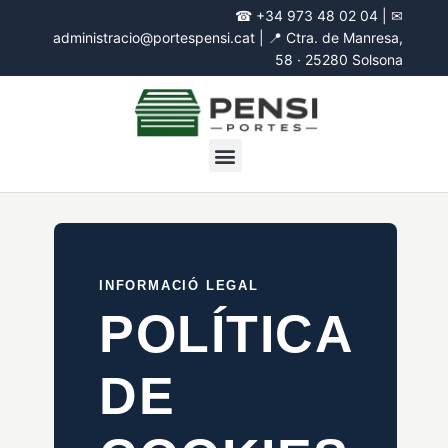
☎
+34 973 48 02 04
| ✉
administracio@portespensi.cat
| 📍
Ctra. de Manresa,
58 · 25280 Solsona
INFORMACIÓ LEGAL
POLÍTICA
DE